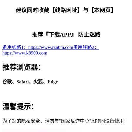
建议同时收藏【线路网址】与【本网页】
推荐『下载APP』 防止迷路
备用线路
1
：
https://www.rznbm.com
备用线路
2
：
https://www.k8900.com
推荐浏览器：
谷歌、Safari、火狐、Edge
温馨提示：
为了您的隐私安全，请勿与"国家反诈中心"APP同设备使用！