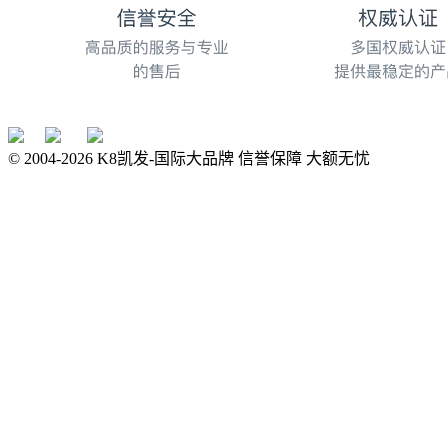
© 2004-
2026
K8凯发-国际大品牌 信誉保障 大额无忧