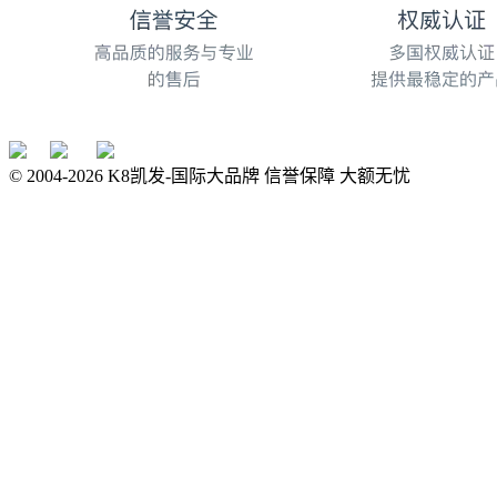
© 2004-
2026
K8凯发-国际大品牌 信誉保障 大额无忧