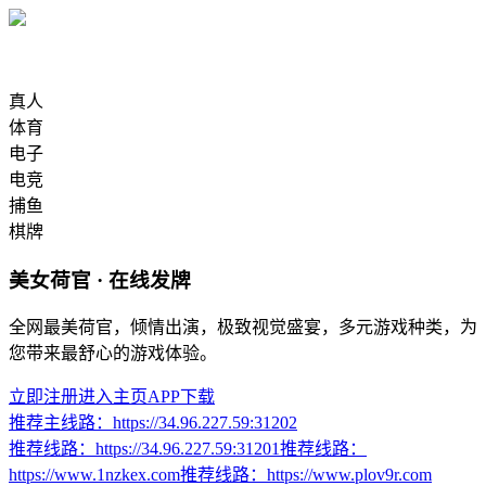
真人
体育
电子
电竞
捕鱼
棋牌
美女荷官 · 在线发牌
全网最美荷官，倾情出演，极致视觉盛宴，多元游戏种类，为
您带来最舒心的游戏体验。
立即注册
进入主页
APP下载
推荐主线路：
https://34.96.227.59:31202
推荐线路：
https://34.96.227.59:31201
推荐线路：
https://www.1nzkex.com
推荐线路：
https://www.plov9r.com