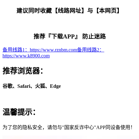
建议同时收藏【线路网址】与【本网页】
推荐『下载APP』 防止迷路
备用线路
1
：
https://www.rznbm.com
备用线路
2
：
https://www.k8900.com
推荐浏览器：
谷歌、Safari、火狐、Edge
温馨提示：
为了您的隐私安全，请勿与"国家反诈中心"APP同设备使用！