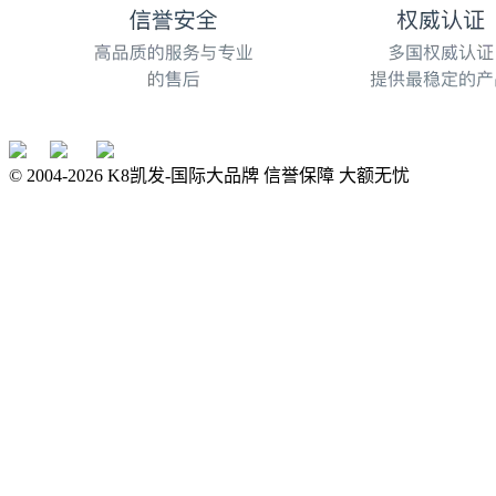
© 2004-
2026
K8凯发-国际大品牌 信誉保障 大额无忧