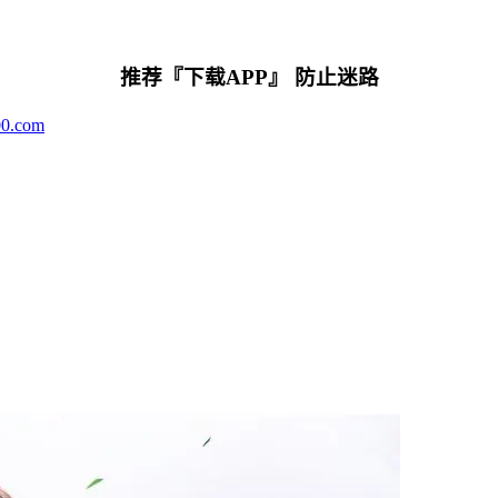
推荐『下载APP』 防止迷路
00.com