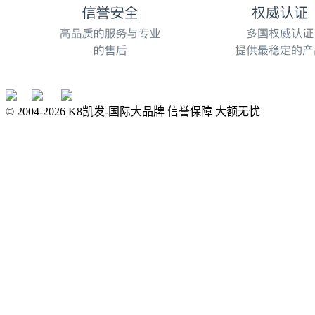
© 2004-
2026
K8凯发-国际大品牌 信誉保障 大额无忧