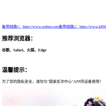
备用线路
1
：
https://www.rznbm.com
备用线路
2
：
https://www.k89
推荐浏览器：
谷歌、Safari、火狐、Edge
温馨提示：
为了您的隐私安全，请勿与"国家反诈中心"APP同设备使用！