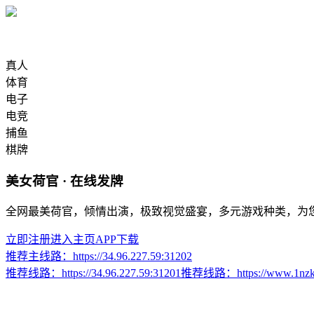
真人
体育
电子
电竞
捕鱼
棋牌
美女荷官 · 在线发牌
全网最美荷官，倾情出演，极致视觉盛宴，多元游戏种类，为
立即注册
进入主页
APP下载
推荐主线路：
https://34.96.227.59:31202
推荐线路：
https://34.96.227.59:31201
推荐线路：
https://www.1nz