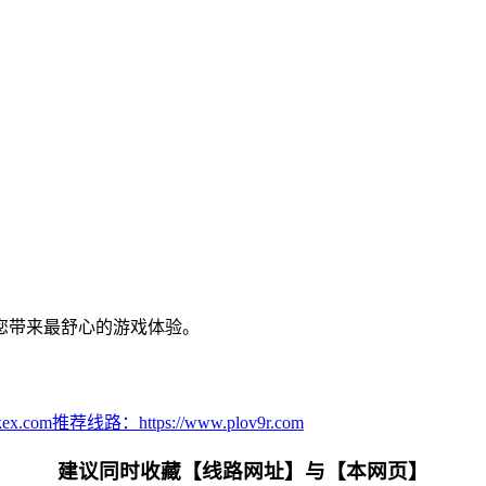
您带来最舒心的游戏体验。
kex.com
推荐线路：
https://www.plov9r.com
建议同时收藏【线路网址】与【本网页】