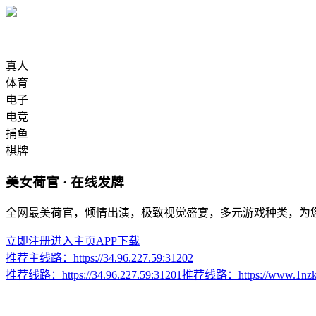
真人
体育
电子
电竞
捕鱼
棋牌
美女荷官 · 在线发牌
全网最美荷官，倾情出演，极致视觉盛宴，多元游戏种类，为
立即注册
进入主页
APP下载
推荐主线路：
https://34.96.227.59:31202
推荐线路：
https://34.96.227.59:31201
推荐线路：
https://www.1nz