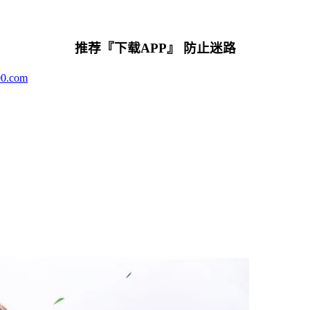
推荐『下载APP』 防止迷路
00.com