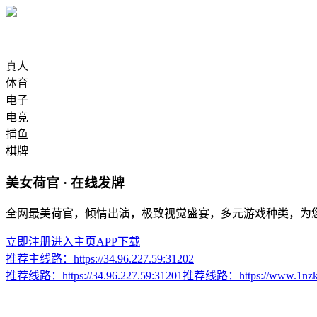
真人
体育
电子
电竞
捕鱼
棋牌
美女荷官 · 在线发牌
全网最美荷官，倾情出演，极致视觉盛宴，多元游戏种类，为
立即注册
进入主页
APP下载
推荐主线路：
https://34.96.227.59:31202
推荐线路：
https://34.96.227.59:31201
推荐线路：
https://www.1nz