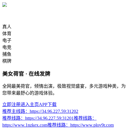
真人
体育
电子
电竞
捕鱼
棋牌
美女荷官 · 在线发牌
全网最美荷官，倾情出演，极致视觉盛宴，多元游戏种类，为
您带来最舒心的游戏体验。
立即注册
进入主页
APP下载
推荐主线路：
https://34.96.227.59:31202
推荐线路：
https://34.96.227.59:31201
推荐线路：
https://www.1nzkex.com
推荐线路：
https://www.plov9r.com