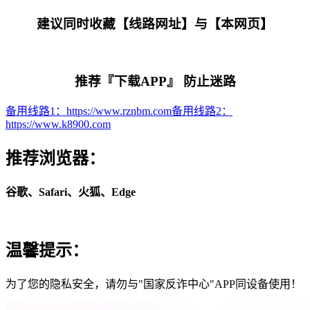
建议同时收藏【线路网址】与【本网页】
推荐『下载APP』 防止迷路
备用线路
1
：
https://www.rznbm.com
备用线路
2
：
https://www.k8900.com
推荐浏览器：
谷歌、Safari、火狐、Edge
温馨提示：
为了您的隐私安全，请勿与"国家反诈中心"APP同设备使用！